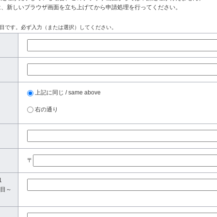
は、新しいブラウザ画面を立ち上げてから申請処理を行ってください。
目です。必ず入力（または選択）してください。
上記に同じ / same above
右の通り
〒
1
目～