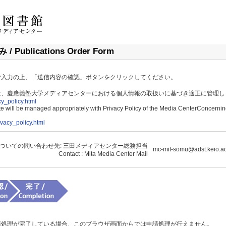
ublications Order Form
ご入力の上、「送信内容の確認」ボタンをクリックしてください。
は、慶應義塾大学メディアセンターにおける個人情報の取扱いに基づき適正に管理し
cy_policy.html
site will be managed appropriately with Privacy Policy of the Media CenterConcernin
rivacy_policy.html
ついての問い合わせ先: 三田メディアセンター総務担当
mc-mit-somu@adst.keio.ac
Contact : Mita Media Center Mail
請処理が完了している場合、このブラウザ画面からでは申請処理が行えません。