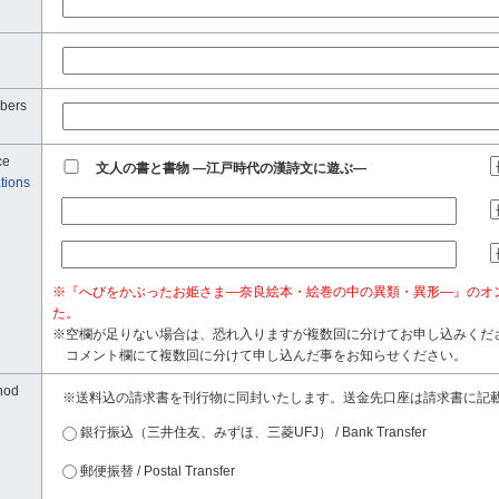
bers
ce
文人の書と書物 ―江戸時代の漢詩文に遊ぶ―
tions
※『へびをかぶったお姫さま―奈良絵本・絵巻の中の異類・異形―』のオ
た。
※空欄が足りない場合は、恐れ入りますが複数回に分けてお申し込みくだ
コメント欄にて複数回に分けて申し込んだ事をお知らせください。
hod
※送料込の請求書を刊行物に同封いたします。送金先口座は請求書に記
銀行振込（三井住友、みずほ、三菱UFJ） / Bank Transfer
郵便振替 / Postal Transfer