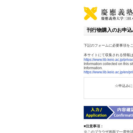
刊行物購入のお申込み / P
下記のフォームに必要事項を
本サイトにて収集される情報
https://www.lib.keio.ac.jp/priva
Information collected on this 
Information.
https://www.lib.keio.ac.jp/en/p
☆申込みに
■注意事項：
※このブラウザ画面で一度申