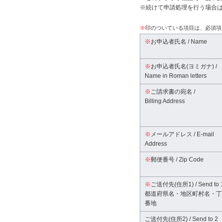
※続けて申請処理を行う場合
※
印のついている項目は、必須項
※
お申込者氏名 / Name
※
お申込者氏名(ヨミガナ) /
Name in Roman letters
※
ご請求書の宛名 /
Billing Address
※
メールアドレス / E-mail
Address
※
郵便番号 / Zip Code
※
ご送付先(住所1) / Send to 
都道府県名・地区町村名・丁
番地
ご送付先(住所2) / Send to 2